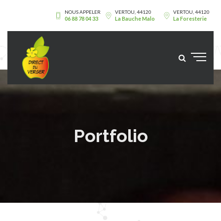
NOUS APPELER
VERTOU, 44120
VERTOU, 44120
06 88 78 04 33
La Bauche Malo
La Foresterie
Portfolio