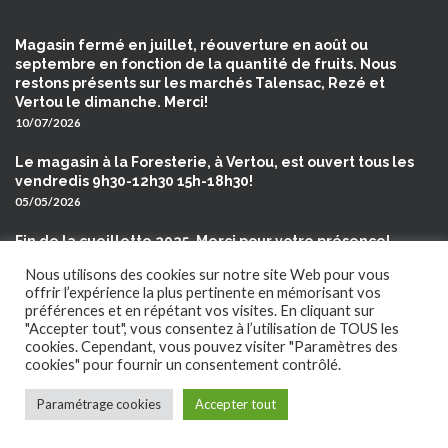
Magasin fermé en juillet, réouverture en août ou
septembre en fonction de la quantité de fruits. Nous
restons présents sur les marchés Talensac, Rezé et
Vertou le dimanche. Merci!
10/07/2026
Le magasin à la Foresterie, à Vertou, est ouvert tous les
vendredis 9h30-12h30 15h-18h30!
05/05/2026
Fin de la cueillette 2025. Merci pour votre présence!
26/08/2025
Nous utilisons des cookies sur notre site Web pour vous
offrir l’expérience la plus pertinente en mémorisant vos
préférences et en répétant vos visites. En cliquant sur
"Accepter tout", vous consentez à l’utilisation de TOUS les
cookies. Cependant, vous pouvez visiter "Paramètres des
cookies" pour fournir un consentement contrôlé.
© Copyright Earl La Maison de la Pomme 2021, Tous droits
Paramétrage cookies
Accepter tout
réservés